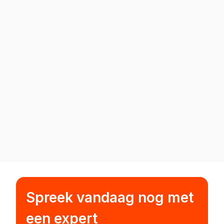
Spreek vandaag nog met
een expert
Creëer het beste loyaliteitsprogramma
voor jouw merk.
Vraag het een expert